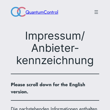
Skip
QuantumControl
to
content
Impressum/
Anbieter-
kennzeichnung
Please scroll down for the English
version.
Die nachstehenden Informationen enthalten